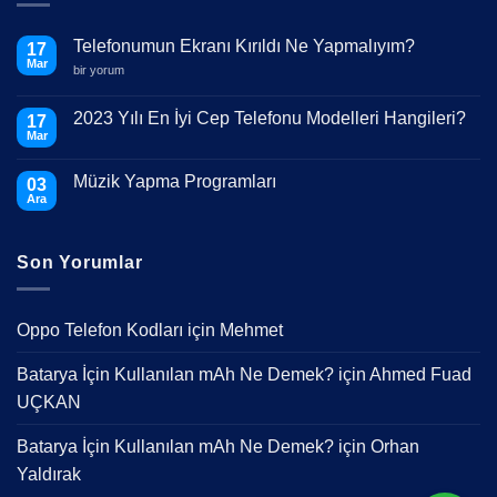
Telefonumun Ekranı Kırıldı Ne Yapmalıyım?
17
Mar
Telefonumun
bir yorum
Ekranı
Kırıldı
Ne
2023 Yılı En İyi Cep Telefonu Modelleri Hangileri?
17
Yapmalıyım?
Mar
için
Yorum
yok
2023
Müzik Yapma Programları
03
Yılı
En
Ara
Yorum
İyi
yok
Cep
Müzik
Telefonu
Yapma
Modelleri
Son Yorumlar
Programları
Hangileri?
Oppo Telefon Kodları
için
Mehmet
Batarya İçin Kullanılan mAh Ne Demek?
için
Ahmed Fuad
UÇKAN
Batarya İçin Kullanılan mAh Ne Demek?
için
Orhan
Yaldırak