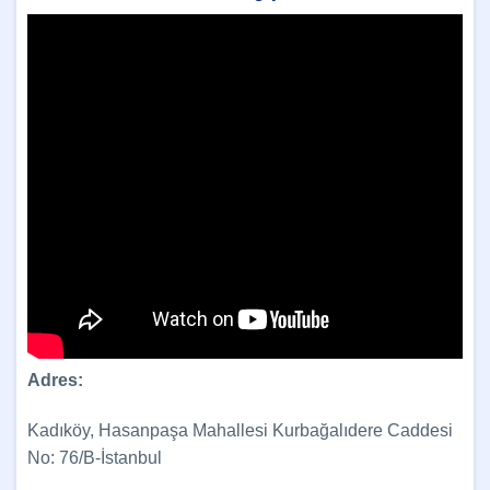
Adres:
Kadıköy, Hasanpaşa Mahallesi Kurbağalıdere Caddesi
No: 76/B-İstanbul