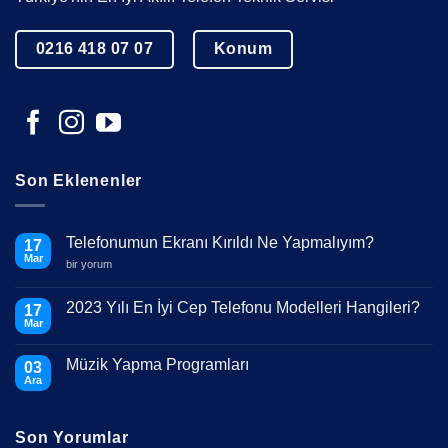
0216 418 07 07
Konum
Son Eklenenler
Telefonumun Ekranı Kırıldı Ne Yapmalıyım?
17
Mar
Telefonumun
bir yorum
Ekranı
Kırıldı
Ne
2023 Yılı En İyi Cep Telefonu Modelleri Hangileri?
17
Yapmalıyım?
Mar
için
Yorum
yok
2023
Müzik Yapma Programları
03
Yılı
En
Ara
Yorum
İyi
yok
Cep
Müzik
Telefonu
Yapma
Modelleri
Son Yorumlar
Programları
Hangileri?