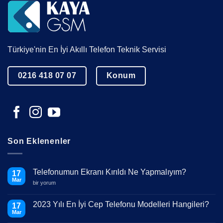
Türkiye'nin En İyi Akıllı Telefon Teknik Servisi
0216 418 07 07
Konum
Son Eklenenler
Telefonumun Ekranı Kırıldı Ne Yapmalıyım?
17
Mar
Telefonumun
bir yorum
Ekranı
Kırıldı
Ne
2023 Yılı En İyi Cep Telefonu Modelleri Hangileri?
17
Yapmalıyım?
Mar
için
Yorum
yok