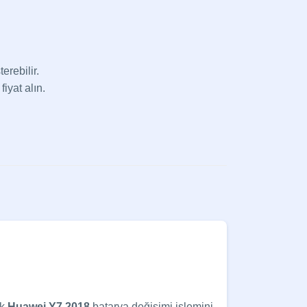
erebilir.
fiyat alın.
ak
Huawei Y7 2018
batarya değişimi işlemini