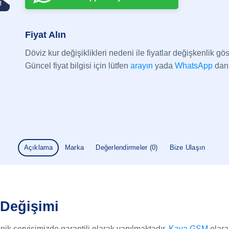
Fiyat Alın
Döviz kur değişiklikleri nedeni ile fiyatlar değişkenlik göst
Güncel fiyat bilgisi için lütfen
arayın
yada
WhatsApp
dan 
Açıklama
Marka
Değerlendirmeler (0)
Bize Ulaşın
 Değişimi
nik servisimizde garantili olarak yapılmaktadır.
Kaya GSM
olar