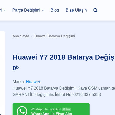
mi
Parça Değişimi
Blog
Bize Ulaşın
Ana Sayfa
/
Huawei Batarya Değişimi
Huawei Y7 2018 Batarya Değiş
0
₺
Marka:
Huawei
Huawei Y7 2018 Batarya Değişimi, Kaya GSM uzman tekn
GARANTİLİ değiştirilir. İrtibat No: 0216 337 5353
WhatApp ile Fiyat Alın
Online
WhatsApp ile Fiyat Alın