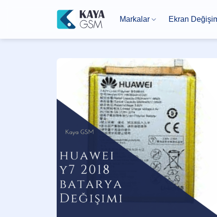
İçeriğe
atla
Markalar
Ekran Değişi