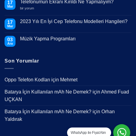
Telefonumun Ekranı Kırıldı Ne Yapmalıyım?
17
Mar
Telefonumun
bir yorum
Ekranı
Kırıldı
Ne
2023 Yılı En İyi Cep Telefonu Modelleri Hangileri?
17
Yapmalıyım?
Mar
için
Yorum
yok
2023
Müzik Yapma Programları
03
Yılı
En
Ara
Yorum
İyi
yok
Cep
Müzik
Telefonu
Yapma
Modelleri
Son Yorumlar
Programları
Hangileri?
Oppo Telefon Kodları
için
Mehmet
Batarya İçin Kullanılan mAh Ne Demek?
için
Ahmed Fuad
UÇKAN
Batarya İçin Kullanılan mAh Ne Demek?
için
Orhan
Yaldırak
WhatsApp ile Fiyat Alın