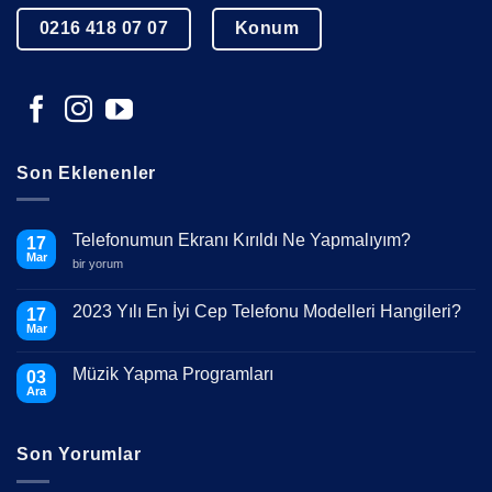
0216 418 07 07
Konum
Son Eklenenler
Telefonumun Ekranı Kırıldı Ne Yapmalıyım?
17
Mar
Telefonumun
bir yorum
Ekranı
Kırıldı
Ne
2023 Yılı En İyi Cep Telefonu Modelleri Hangileri?
17
Yapmalıyım?
Mar
için
Yorum
yok
2023
Müzik Yapma Programları
03
Yılı
En
Ara
Yorum
İyi
yok
Cep
Müzik
Telefonu
Yapma
Modelleri
Son Yorumlar
Programları
Hangileri?