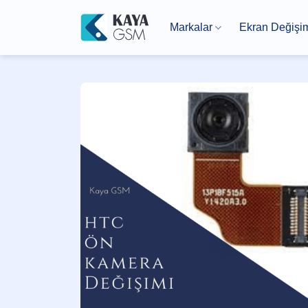
İçeriğe
atla
Markalar
Ekran Değişi