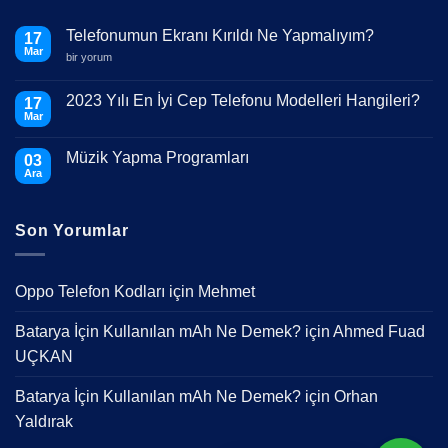
Telefonumun Ekranı Kırıldı Ne Yapmalıyım?
17
Mar
Telefonumun
bir yorum
Ekranı
Kırıldı
Ne
2023 Yılı En İyi Cep Telefonu Modelleri Hangileri?
17
Yapmalıyım?
Mar
için
Yorum
yok
2023
Müzik Yapma Programları
03
Yılı
En
Ara
Yorum
İyi
yok
Cep
Müzik
Telefonu
Yapma
Modelleri
Son Yorumlar
Programları
Hangileri?
Oppo Telefon Kodları
için
Mehmet
Batarya İçin Kullanılan mAh Ne Demek?
için
Ahmed Fuad
UÇKAN
Batarya İçin Kullanılan mAh Ne Demek?
için
Orhan
Yaldırak