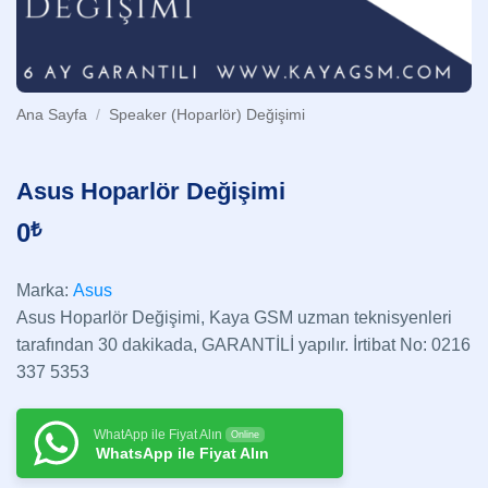
Ana Sayfa
/
Speaker (Hoparlör) Değişimi
Asus Hoparlör Değişimi
0
₺
Marka:
Asus
Asus Hoparlör Değişimi, Kaya GSM uzman teknisyenleri
tarafından 30 dakikada, GARANTİLİ yapılır. İrtibat No: 0216
337 5353
WhatApp ile Fiyat Alın
Online
WhatsApp ile Fiyat Alın