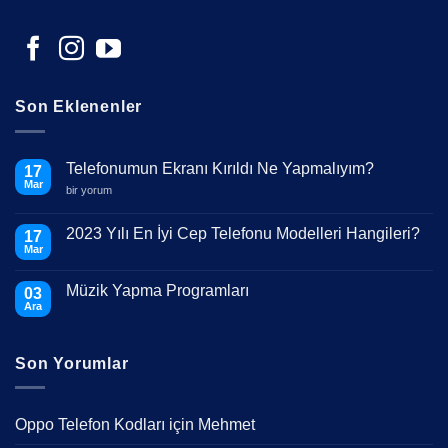
Son Eklenenler
Telefonumun Ekranı Kırıldı Ne Yapmalıyım?
17
Mar
Telefonumun
bir yorum
Ekranı
Kırıldı
Ne
2023 Yılı En İyi Cep Telefonu Modelleri Hangileri?
17
Yapmalıyım?
Mar
için
Yorum
yok
2023
Müzik Yapma Programları
03
Yılı
En
Ara
Yorum
İyi
yok
Cep
Müzik
Telefonu
Yapma
Modelleri
Son Yorumlar
Programları
Hangileri?
Oppo Telefon Kodları
için
Mehmet