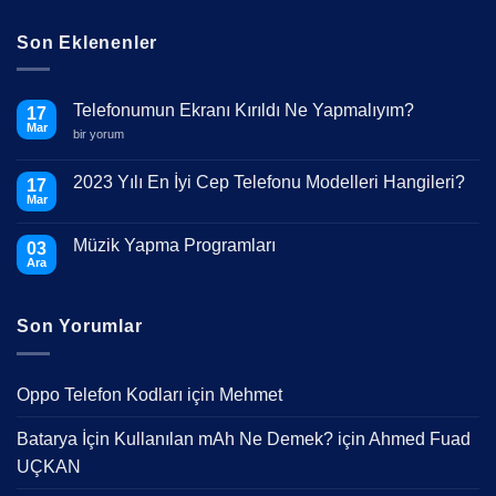
Son Eklenenler
Telefonumun Ekranı Kırıldı Ne Yapmalıyım?
17
Mar
Telefonumun
bir yorum
Ekranı
Kırıldı
Ne
2023 Yılı En İyi Cep Telefonu Modelleri Hangileri?
17
Yapmalıyım?
Mar
için
Yorum
yok
2023
Müzik Yapma Programları
03
Yılı
En
Ara
Yorum
İyi
yok
Cep
Müzik
Telefonu
Yapma
Modelleri
Son Yorumlar
Programları
Hangileri?
Oppo Telefon Kodları
için
Mehmet
Batarya İçin Kullanılan mAh Ne Demek?
için
Ahmed Fuad
UÇKAN