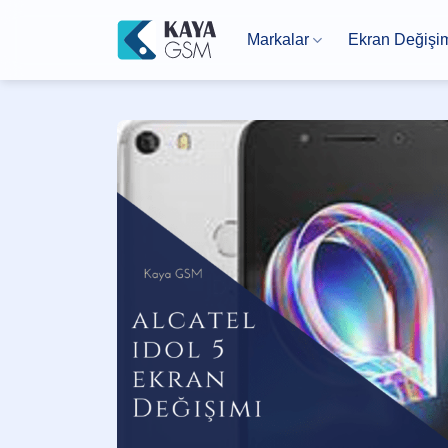
İçeriğe
atla
Markalar
Ekran Değişi