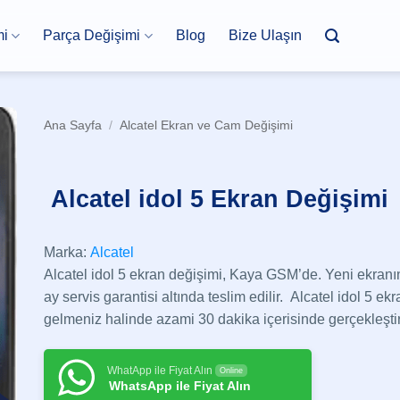
mi
Parça Değişimi
Blog
Bize Ulaşın
Ana Sayfa
/
Alcatel Ekran ve Cam Değişimi
Alcatel idol 5 Ekran Değişimi
Marka:
Alcatel
Alcatel idol 5 ekran değişimi, Kaya GSM’de. Yeni ekranını
ay servis garantisi altında teslim edilir. Alcatel idol 5 ek
gelmeniz halinde azami 30 dakika içerisinde gerçekleştiri
WhatApp ile Fiyat Alın
Online
WhatsApp ile Fiyat Alın