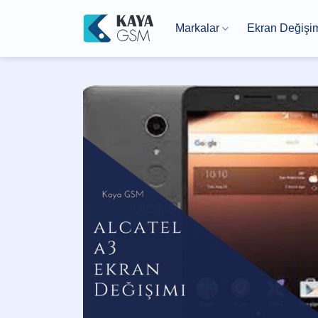
İçeriğe
atla
Markalar
Ekran Değişi