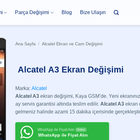
mi
Parça Değişimi
Blog
Bize Ulaşın
Ana Sayfa
/
Alcatel Ekran ve Cam Değişimi
Alcatel A3 Ekran Değişimi
Marka:
Alcatel
Alcatel A3
ekran değişimi, Kaya GSM’de. Yeni ekranınız 
ay servis garantisi altında teslim edilir.
Alcatel A3
ekran 
gelmeniz halinde azami 15 dakika içerisinde gerçekleştiri
WhatApp ile Fiyat Alın
Online
WhatsApp ile Fiyat Alın