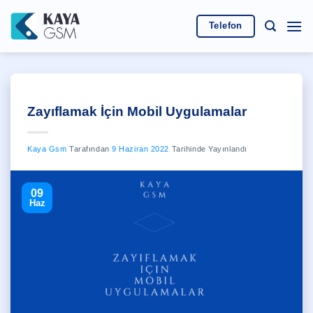
İçeriğe
atla
Telefon
Zayıflamak İçin Mobil Uygulamalar
Kaya Gsm
Tarafından
9 Haziran 2022
Tarihinde Yayınlandı
09
Haz