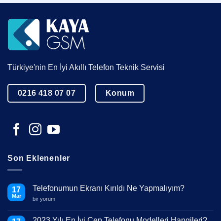
Türkiye'nin En İyi Akıllı Telefon Teknik Servisi
0216 418 07 07
Konum
Son Eklenenler
Telefonumun Ekranı Kırıldı Ne Yapmalıyım?
17
Mar
Telefonumun
bir yorum
Ekranı
Kırıldı
Ne
2023 Yılı En İyi Cep Telefonu Modelleri Hangileri?