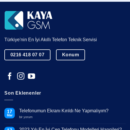
Türkiye'nin En İyi Akıllı Telefon Teknik Servisi
0216 418 07 07
Konum
Son Eklenenler
Telefonumun Ekranı Kırıldı Ne Yapmalıyım?
17
Mar
Telefonumun
bir yorum
Ekranı
Kırıldı
Ne
2023 Yılı En İyi Cep Telefonu Modelleri Hangileri?