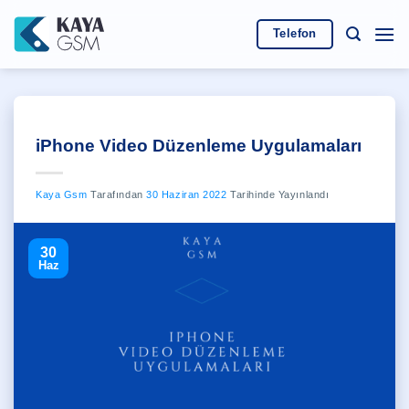
İçeriğe
atla
Telefon
iPhone Video Düzenleme Uygulamaları
Kaya Gsm
Tarafından
30 Haziran 2022
Tarihinde Yayınlandı
30
Haz