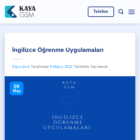
İçeriğe
atla
Telefon
İngilizce Öğrenme Uygulamaları
Kaya Gsm
Tarafından
9 Mayıs 2022
Tarihinde Yayınlandı
09
May