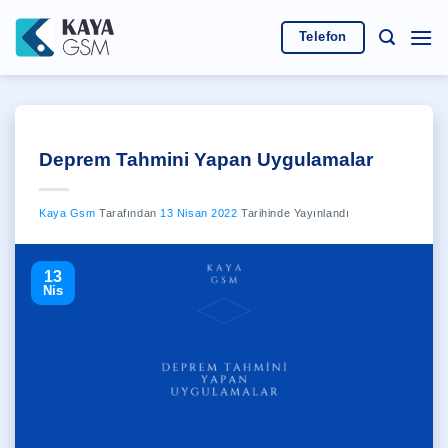
İçeriğe
atla
Telefon
Deprem Tahmini Yapan Uygulamalar
Kaya Gsm
Tarafından
13 Nisan 2022
Tarihinde Yayınlandı
13
Nis