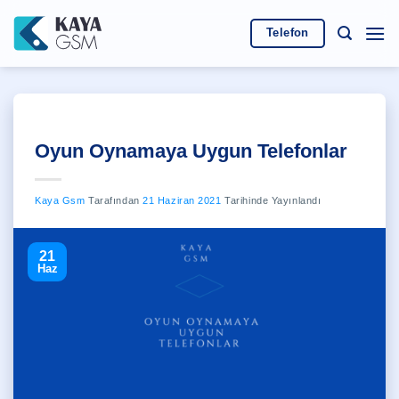
İçeriğe
atla
Telefon
Oyun Oynamaya Uygun Telefonlar
Kaya Gsm
Tarafından
21 Haziran 2021
Tarihinde Yayınlandı
21
Haz