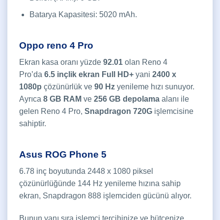
Batarya Kapasitesi: 5020 mAh.
Oppo reno 4 Pro
Ekran kasa oranı yüzde
92.01
olan Reno 4
Pro’da
6.5 inçlik ekran Full HD+
yani
2400 x
1080p
çözünürlük ve
90 Hz
yenileme hızı sunuyor.
Ayrıca
8
GB RAM
ve
256 GB depolama
alanı ile
gelen Reno 4 Pro,
Snapdragon 720G
işlemcisine
sahiptir.
Asus ROG Phone 5
6.78 inç boyutunda 2448 x 1080 piksel
çözünürlüğünde 144 Hz yenileme hızına sahip
ekran, Snapdragon 888 işlemciden gücünü alıyor.
Bunun yanı sıra işlemci tercihinize ve bütçenize