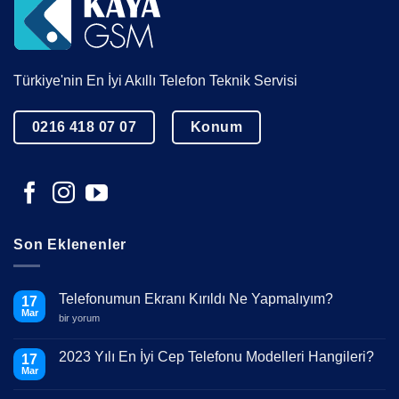
Türkiye'nin En İyi Akıllı Telefon Teknik Servisi
0216 418 07 07
Konum
Son Eklenenler
Telefonumun Ekranı Kırıldı Ne Yapmalıyım?
17
Mar
Telefonumun
bir yorum
Ekranı
Kırıldı
Ne
2023 Yılı En İyi Cep Telefonu Modelleri Hangileri?
17
Yapmalıyım?
Mar
için
Yorum
yok
2023