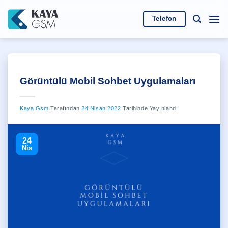
İçeriğe
atla
Telefon
Görüntülü Mobil Sohbet Uygulamaları
Kaya Gsm
Tarafından
24 Nisan 2022
Tarihinde Yayınlandı
24
Nis