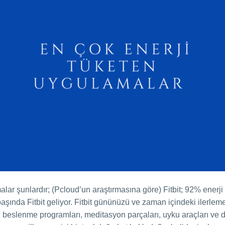
alar şunlardır; (Pcloud’un araştırmasına göre) Fitbit; 92% ener
aşında Fitbit geliyor. Fitbit gününüzü ve zaman içindeki ilerleme
 beslenme programları, meditasyon parçaları, uyku araçları ve d