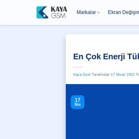
İçeriğe
atla
Markalar
Ekran Değişi
En Çok Enerji Tü
Kaya Gsm
Tarafından
17 Nisan 2022
Ta
17
Nis