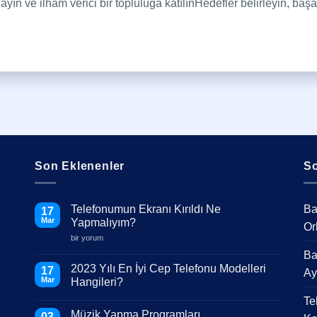
ayın ve ilham verici bir topluluğa katılınHedefler belirleyin, başa
Son Eklenenler
So
Telefonumun Ekranı Kırıldı Ne
Ba
17
Mar
Yapmalıyım?
Or
Telefonumun
bir yorum
Ekranı
Ba
Kırıldı
Ne
2023 Yılı En İyi Cep Telefonu Modelleri
17
Ay
Yapmalıyım?
Mar
Hangileri?
için
Yorum
Te
yok
Müzik Yapma Programları
2023
03