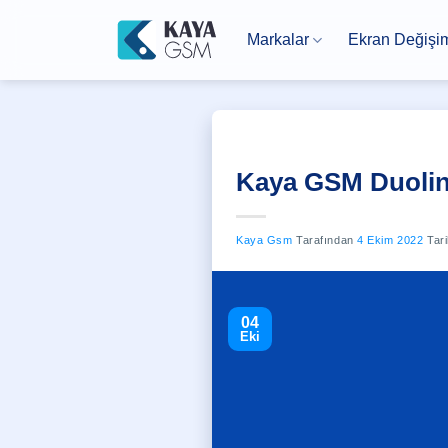
İçeriğe
atla
Markalar
Ekran Değişi
Kaya GSM Duolin
Kaya Gsm
Tarafından
4 Ekim 2022
Tari
04
Eki