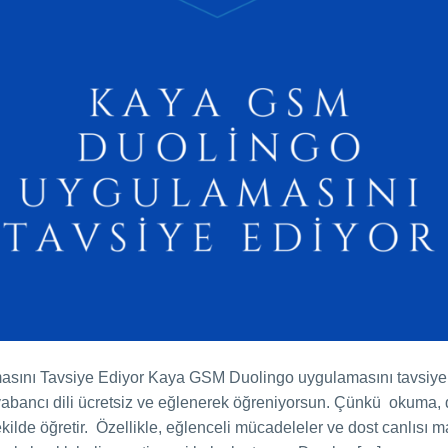
ını Tavsiye Ediyor Kaya GSM Duolingo uygulamasını tavsiye e
 yabancı dili ücretsiz ve eğlenerek öğreniyorsun. Çünkü okuma
r şekilde öğretir. Özellikle, eğlenceli mücadeleler ve dost canlı