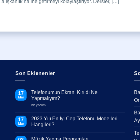
i alışkanlık haline getirmeyi kolaylaştırıyor. Dersler, […]
Son Eklenenler
So
Telefonumun Ekranı Kırıldı Ne
Ba
17
Mar
Yapmalıyım?
Or
Telefonumun
bir yorum
Ekranı
Ba
Kırıldı
Ne
2023 Yılı En İyi Cep Telefonu Modelleri
17
Ay
Yapmalıyım?
Mar
Hangileri?
için
Yorum
Te
yok
Müzik Yapma Programları
2023
03