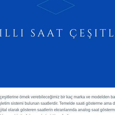
aat çeşitlerine örnek verebileceğimiz bir kaç marka ve modelden ba
 işletim sistemi bulunan saatlerdir. Temelde saati gösterme ama
dijital olarak gösteren saatlerin ekranlarında analog saat göster