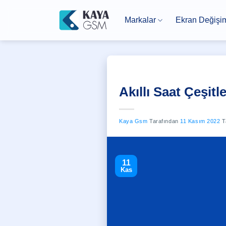
İçeriğe
atla
Markalar
Ekran Değişi
Akıllı Saat Çeşitle
Kaya Gsm
Tarafından
11 Kasım 2022
Ta
11
Kas