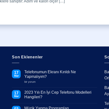
iklere sahiptir: Adım ve kalori ölçer […]
Son Eklenenler
So
Telefonumun Ekranı Kırıldı Ne
Ba
17
Mar
Yapmalıyım?
Or
Telefonumun
bir yorum
Ekranı
Ba
Kırıldı
Ne
2023 Yılı En İyi Cep Telefonu Modelleri
17
Ay
Yapmalıyım?
Mar
Hangileri?
için
Yorum
Te
yok
Müzik Yapma Programları
2023
03