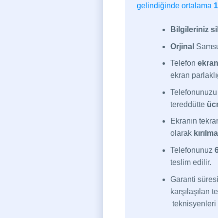
gelindiğinde ortalama
1
Bilgileriniz s
Orjinal
Samsun
Telefon
ekran
ekran parlakl
Telefonunuzu i
tereddütte
ücr
Ekranın tekrar
olarak
kırılm
Telefonunuz
teslim edilir.
Garanti süresi 
karşılaşılan 
teknisyenleri