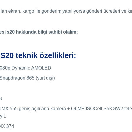
lan ekran, kargo ile gönderim yapılıyorsa gönderi ücretleri ve 
si s20 hakkında bilgi sahibi olalım;
0 teknik özellikleri:
e 1080p Dynamic AMOLED
Snapdragon 865 (yurt dışı)
B
IMX 555 geniş açılı ana kamera + 64 MP ISOCell S5KGW2 tel
yıt.
MX 374