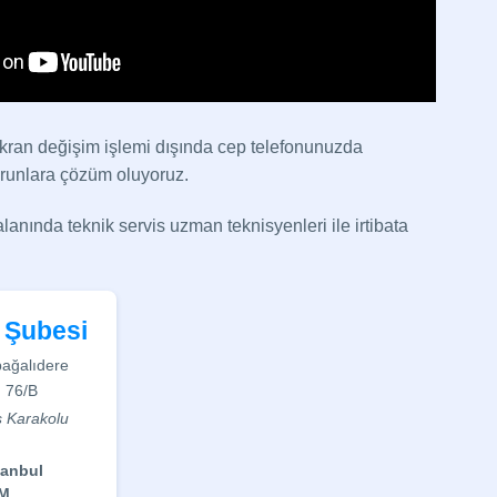
ran değişim işlemi dışında cep telefonunuzda
runlara çözüm oluyoruz.
nında teknik servis uzman teknisyenleri ile irtibata
 Şubesi
ağalıdere
: 76/B
s Karakolu
)
tanbul
İM