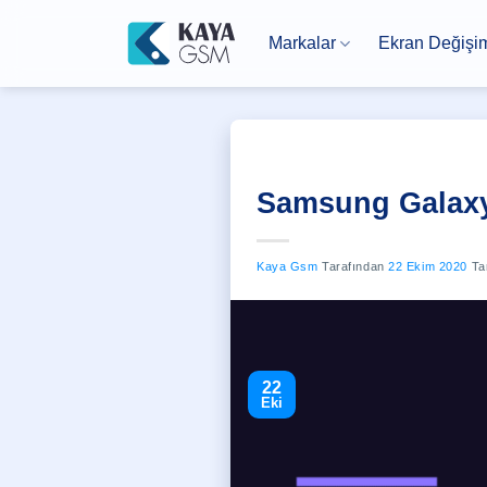
İçeriğe
atla
Markalar
Ekran Değişi
Samsung Galaxy
Kaya Gsm
Tarafından
22 Ekim 2020
Tar
22
Eki