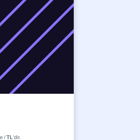
e /
TL
‘dir.