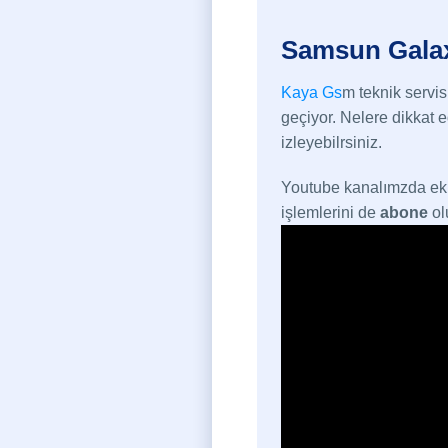
Samsun Galax
Kaya Gs
m teknik servi
geçiyor. Nelere dikkat e
izleyebilrsiniz.
Youtube kanalımzda ekra
işlemlerini de
abone
olu