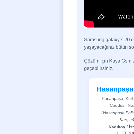
Samsung galaxy s 20 ek
yaşayacağınız bütün so
Çözüm için Kaya Gsm ala
geçebilirsiniz.
Hasanpaşa
Hasanpaşa, Kurb
Caddesi, No
(Hasanpaşa Poli
Karşısı
Kadıköy / İs
İLETİŞ