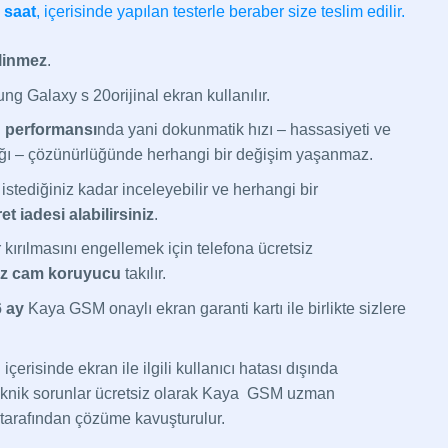
 saat
, içerisinde yapılan testerle beraber size teslim edilir.
ilinmez
.
g Galaxy s 20orijinal ekran kullanılır.
 performansı
nda yani dokunmatik hızı – hassasiyeti ve
ığı – çözünürlüğünde herhangi bir değişim yaşanmaz.
stediğiniz kadar inceleyebilir ve herhangi bir
et iadesi alabilirsiniz
.
 kırılmasını engellemek için telefona ücretsiz
az cam koruyucu
takılır.
6 ay
Kaya GSM onaylı ekran garanti kartı ile birlikte sizlere
içerisinde ekran ile ilgili kullanıcı hatası dışında
teknik sorunlar ücretsiz olarak Kaya GSM uzman
 tarafından çözüme kavuşturulur.