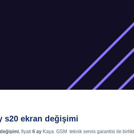
 s20 ekran değişimi
değişimi
, fiyatı
6 ay
Kaya GSM teknik servis garantisi ile birlikt