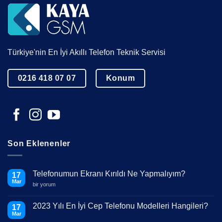
Türkiye'nin En İyi Akıllı Telefon Teknik Servisi
0216 418 07 07
Konum
Son Eklenenler
Telefonumun Ekranı Kırıldı Ne Yapmalıyım?
17
Mar
Telefonumun
bir yorum
Ekranı
Kırıldı
Ne
2023 Yılı En İyi Cep Telefonu Modelleri Hangileri?
17
Yapmalıyım?
Mar
için
Yorum