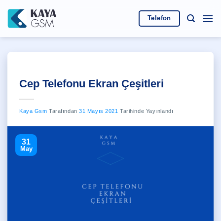
İçeriğe
atla
Telefon
Cep Telefonu Ekran Çeşitleri
Kaya Gsm
Tarafından
31 Mayıs 2021
Tarihinde Yayınlandı
31
May