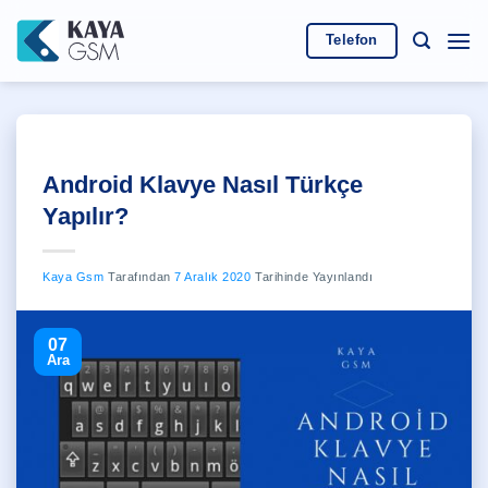
İçeriğe
atla
Telefon
Android Klavye Nasıl Türkçe
Yapılır?
Kaya Gsm
Tarafından
7 Aralık 2020
Tarihinde Yayınlandı
07
Ara