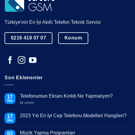
Türkiye'nin En İyi Akıllı Telefon Teknik Servisi
0216 418 07 07
Konum
Son Eklenenler
Telefonumun Ekranı Kırıldı Ne Yapmalıyım?
17
Mar
Telefonumun
bir yorum
Ekranı
Kırıldı
Ne
2023 Yılı En İyi Cep Telefonu Modelleri Hangileri?
17
Yapmalıyım?
Mar
için
Yorum
yok
2023
Müzik Yapma Programları
03
Yılı