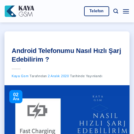
İçeriğe
atla
Telefon
Android Telefonumu Nasıl Hızlı Şarj
Edebilirim ?
Kaya Gsm
Tarafından
2 Aralık 2020
Tarihinde Yayınlandı
02
Ara