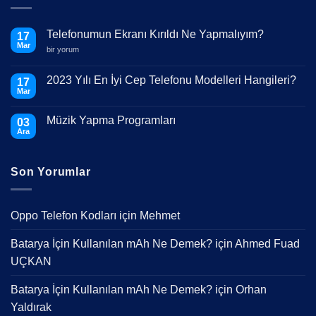
Telefonumun Ekranı Kırıldı Ne Yapmalıyım?
17
Mar
Telefonumun
bir yorum
Ekranı
Kırıldı
Ne
2023 Yılı En İyi Cep Telefonu Modelleri Hangileri?
17
Yapmalıyım?
Mar
için
Yorum
yok
2023
Müzik Yapma Programları
03
Yılı
En
Ara
Yorum
İyi
yok
Cep
Müzik
Telefonu
Yapma
Modelleri
Son Yorumlar
Programları
Hangileri?
Oppo Telefon Kodları
için
Mehmet
Batarya İçin Kullanılan mAh Ne Demek?
için
Ahmed Fuad
UÇKAN
Batarya İçin Kullanılan mAh Ne Demek?
için
Orhan
Yaldırak