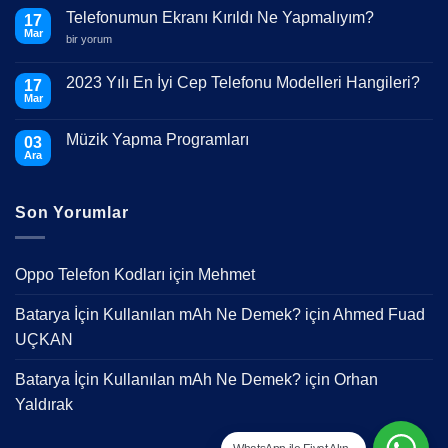
Telefonumun Ekranı Kırıldı Ne Yapmalıyım?
17
Mar
Telefonumun
bir yorum
Ekranı
Kırıldı
Ne
2023 Yılı En İyi Cep Telefonu Modelleri Hangileri?
17
Yapmalıyım?
Mar
için
Yorum
yok
2023
Müzik Yapma Programları
03
Yılı
En
Ara
Yorum
İyi
yok
Cep
Müzik
Telefonu
Yapma
Modelleri
Son Yorumlar
Programları
Hangileri?
Oppo Telefon Kodları
için
Mehmet
Batarya İçin Kullanılan mAh Ne Demek?
için
Ahmed Fuad
UÇKAN
Batarya İçin Kullanılan mAh Ne Demek?
için
Orhan
Yaldırak