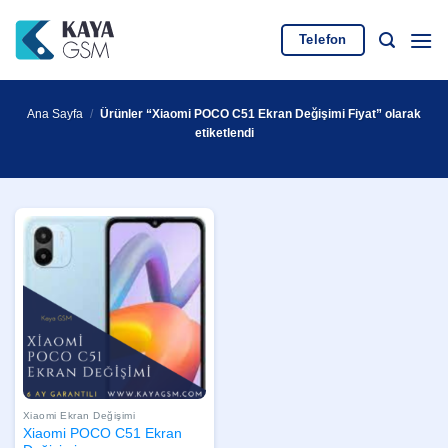
İçeriğe
atla
Telefon
Ana Sayfa
/
Ürünler “Xiaomi POCO C51 Ekran Değişimi Fiyat” olarak
etiketlendi
Xiaomi Ekran Değişimi
Xiaomi POCO C51 Ekran