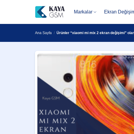
İçeriğe
atla
Markalar
Ekran Değişi
Ana Sayfa
/
Ürünler “xiaomi mi mix 2 ekran değişimi” olar