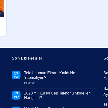
Son Eklenenler
So
Telefonumun Ekranı Kırıldı Ne
Ba
17
Mar
Yapmalıyım?
Or
Telefonumun
bir yorum
Ekranı
Ba
Kırıldı
Ne
2023 Yılı En İyi Cep Telefonu Modelleri
17
Ay
Yapmalıyım?
Mar
Hangileri?
için
Yorum
Te
yok