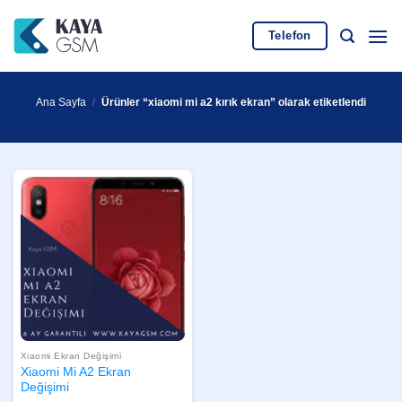
İçeriğe
atla
Telefon
Ana Sayfa
/
Ürünler “xiaomi mi a2 kırık ekran” olarak etiketlendi
Xiaomi Ekran Değişimi
Xiaomi Mi A2 Ekran
Değişimi