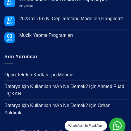
17
Mar
Telefonumun
bir yorum
Ekranı
Kırıldı
Ne
2023 Yılı En İyi Cep Telefonu Modelleri Hangileri?
17
Yapmalıyım?
Mar
için
Yorum
yok
2023
Müzik Yapma Programları
03
Yılı
En
Ara
Yorum
İyi
yok
Cep
Müzik
Telefonu
Yapma
Modelleri
Son Yorumlar
Programları
Hangileri?
Oppo Telefon Kodları
için
Mehmet
Batarya İçin Kullanılan mAh Ne Demek?
için
Ahmed Fuad
UÇKAN
Batarya İçin Kullanılan mAh Ne Demek?
için
Orhan
Yaldırak
WhatsApp ile Fiyat Alın