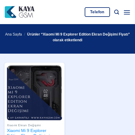
İçeriğe
atla
Telefon
Ana Sayfa
/
Ürünler “Xiaomi Mi 9 Explorer Edition Ekran Değişimi Fiyatı”
olarak etiketlendi
Xiaomi Ekran Değişimi
Xiaomi Mi 9 Explorer