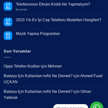
Telefonumun Ekranı Kırıldı Ne Yapmalıyım?
17
Mar
Telefonumun
bir yorum
Ekranı
Kırıldı
Ne
2023 Yılı En İyi Cep Telefonu Modelleri Hangileri?
17
Yapmalıyım?
Mar
için
Yorum
yok
2023
Müzik Yapma Programları
03
Yılı
En
Ara
Yorum
İyi
yok
Cep
Müzik
Telefonu
Yapma
Modelleri
Son Yorumlar
Programları
Hangileri?
Oppo Telefon Kodları
için
Mehmet
Batarya İçin Kullanılan mAh Ne Demek?
için
Ahmed Fuad
UÇKAN
Batarya İçin Kullanılan mAh Ne Demek?
için
Orhan
Yaldırak