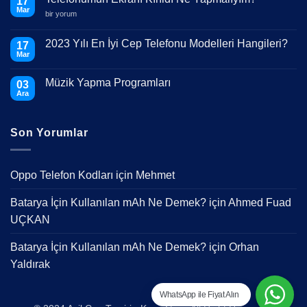
17
Mar
Telefonumun
bir yorum
Ekranı
Kırıldı
Ne
2023 Yılı En İyi Cep Telefonu Modelleri Hangileri?
17
Yapmalıyım?
Mar
için
Yorum
yok
2023
Müzik Yapma Programları
03
Yılı
En
Ara
Yorum
İyi
yok
Cep
Müzik
Telefonu
Yapma
Modelleri
Son Yorumlar
Programları
Hangileri?
Oppo Telefon Kodları
için
Mehmet
Batarya İçin Kullanılan mAh Ne Demek?
için
Ahmed Fuad
UÇKAN
Batarya İçin Kullanılan mAh Ne Demek?
için
Orhan
Yaldırak
WhatsApp ile Fiyat Alın