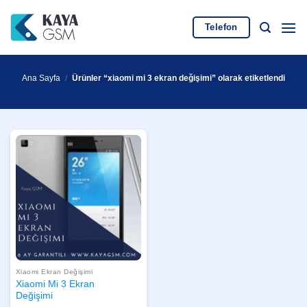
İçeriğe
atla
Telefon
Ana Sayfa
/
Ürünler “xiaomi mi 3 ekran değişimi” olarak etiketlendi
Xiaomi Ekran Değişimi
Xiaomi Mi 3 Ekran
Değişimi