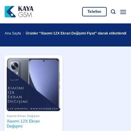
İçeriğe
atla
Telefon
Ana Sayfa
/
Ürünler “Xiaomi 12X Ekran Değişimi Fiyat” olarak etiketlendi
Xiaomi Ekran Değişimi
Xiaomi 12X Ekran
Değişimi