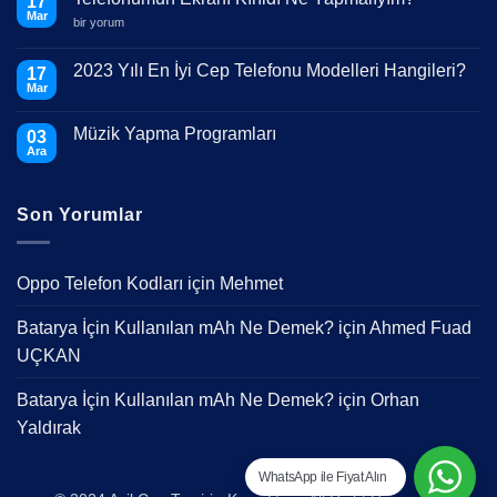
17
Mar
Telefonumun
bir yorum
Ekranı
Kırıldı
Ne
2023 Yılı En İyi Cep Telefonu Modelleri Hangileri?
17
Yapmalıyım?
Mar
için
Yorum
yok
2023
Müzik Yapma Programları
03
Yılı
En
Ara
Yorum
İyi
yok
Cep
Müzik
Telefonu
Yapma
Modelleri
Son Yorumlar
Programları
Hangileri?
Oppo Telefon Kodları
için
Mehmet
Batarya İçin Kullanılan mAh Ne Demek?
için
Ahmed Fuad
UÇKAN
Batarya İçin Kullanılan mAh Ne Demek?
için
Orhan
Yaldırak
WhatsApp ile Fiyat Alın