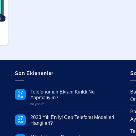
Son Eklenenler
So
Telefonumun Ekranı Kırıldı Ne
Ba
17
Mar
Yapmalıyım?
Or
Telefonumun
bir yorum
Ekranı
Ba
Kırıldı
Ne
2023 Yılı En İyi Cep Telefonu Modelleri
17
Ay
Yapmalıyım?
Mar
Hangileri?
için
Yorum
Te
yok