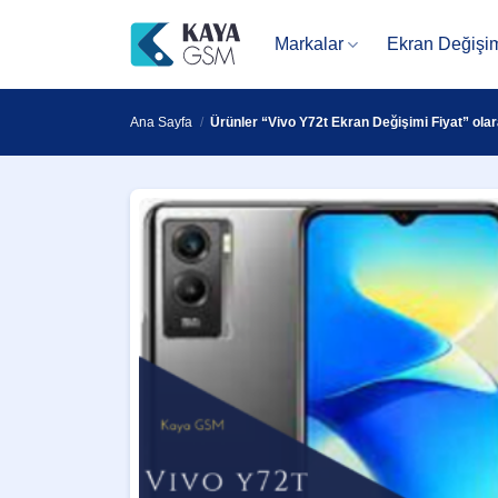
İçeriğe
atla
Markalar
Ekran Değişi
Ana Sayfa
/
Ürünler “Vivo Y72t Ekran Değişimi Fiyat” olar