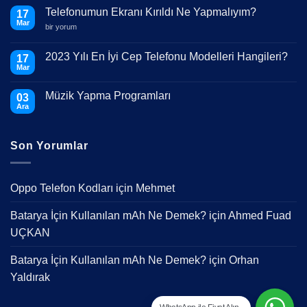
Telefonumun Ekranı Kırıldı Ne Yapmalıyım?
17
Mar
Telefonumun
bir yorum
Ekranı
Kırıldı
Ne
2023 Yılı En İyi Cep Telefonu Modelleri Hangileri?
17
Yapmalıyım?
Mar
için
Yorum
yok
2023
Müzik Yapma Programları
03
Yılı
En
Ara
Yorum
İyi
yok
Cep
Müzik
Telefonu
Yapma
Modelleri
Son Yorumlar
Programları
Hangileri?
Oppo Telefon Kodları
için
Mehmet
Batarya İçin Kullanılan mAh Ne Demek?
için
Ahmed Fuad
UÇKAN
Batarya İçin Kullanılan mAh Ne Demek?
için
Orhan
Yaldırak