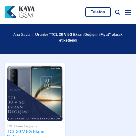
İçeriğe
atla
Telefon
Ana Sayfa
/
Ürünler “TCL 30 V 5G Ekran Değişimi Fiyat” olarak
etiketlendi
TCL Ekran Değişimi
TCL 30 V 5G Ekran