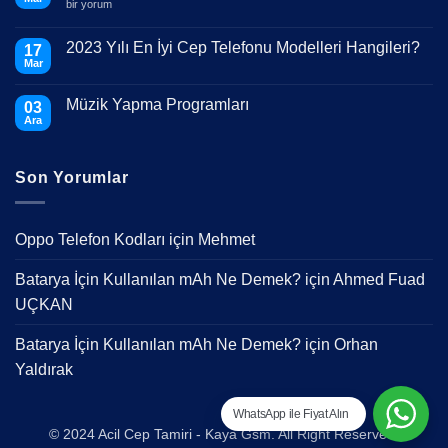
Telefonumun
bir yorum
Ekranı
Kırıldı
Ne
2023 Yılı En İyi Cep Telefonu Modelleri Hangileri?
17
Yapmalıyım?
Mar
için
Yorum
yok
2023
Müzik Yapma Programları
03
Yılı
En
Ara
Yorum
İyi
yok
Cep
Müzik
Telefonu
Yapma
Modelleri
Son Yorumlar
Programları
Hangileri?
Oppo Telefon Kodları
için
Mehmet
Batarya İçin Kullanılan mAh Ne Demek?
için
Ahmed Fuad
UÇKAN
Batarya İçin Kullanılan mAh Ne Demek?
için
Orhan
Yaldırak
WhatsApp ile Fiyat Alın
© 2024 Acil Cep Tamiri - Kaya Gsm. All Right Reserved.