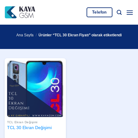
İçeriğe
atla
Telefon
Ana Sayfa
/
Ürünler “TCL 30 Ekran Fiyatı” olarak etiketlendi
TCL Ekran Değişimi
TCL 30 Ekran Değişimi