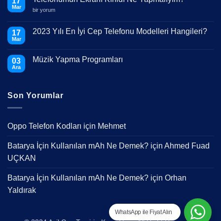
17
Mar
Telefonumun
bir yorum
Ekranı
Kırıldı
Ne
2023 Yılı En İyi Cep Telefonu Modelleri Hangileri?
17
Yapmalıyım?
Mar
için
Yorum
yok
2023
Müzik Yapma Programları
03
Yılı
En
Ara
Yorum
İyi
yok
Cep
Müzik
Telefonu
Yapma
Modelleri
Son Yorumlar
Programları
Hangileri?
Oppo Telefon Kodları
için
Mehmet
Batarya İçin Kullanılan mAh Ne Demek?
için
Ahmed Fuad
UÇKAN
Batarya İçin Kullanılan mAh Ne Demek?
için
Orhan
Yaldırak
WhatsApp ile Fiyat Alın