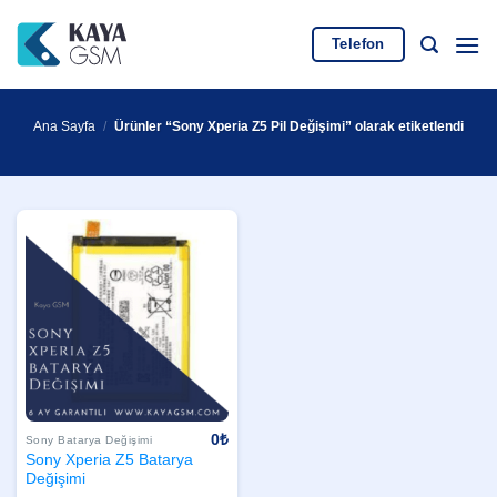
İçeriğe
atla
Telefon
Ana Sayfa
/
Ürünler “Sony Xperia Z5 Pil Değişimi” olarak etiketlendi
0
₺
Sony Batarya Değişimi
Sony Xperia Z5 Batarya
Değişimi