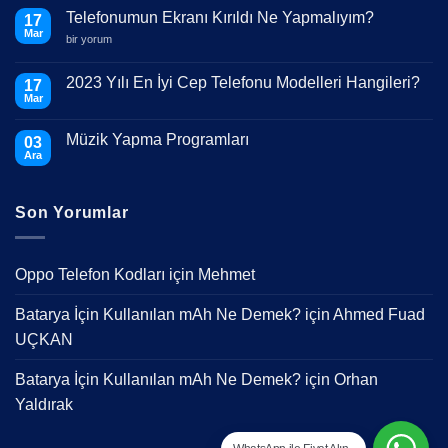
Telefonumun Ekranı Kırıldı Ne Yapmalıyım?
17
Mar
Telefonumun
bir yorum
Ekranı
Kırıldı
Ne
2023 Yılı En İyi Cep Telefonu Modelleri Hangileri?
17
Yapmalıyım?
Mar
için
Yorum
yok
2023
Müzik Yapma Programları
03
Yılı
En
Ara
Yorum
İyi
yok
Cep
Müzik
Telefonu
Yapma
Modelleri
Son Yorumlar
Programları
Hangileri?
Oppo Telefon Kodları
için
Mehmet
Batarya İçin Kullanılan mAh Ne Demek?
için
Ahmed Fuad
UÇKAN
Batarya İçin Kullanılan mAh Ne Demek?
için
Orhan
Yaldırak