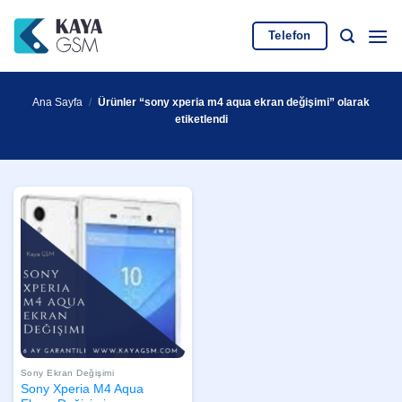
İçeriğe
atla
Telefon
Ana Sayfa
/
Ürünler “sony xperia m4 aqua ekran değişimi” olarak
etiketlendi
Sony Ekran Değişimi
Sony Xperia M4 Aqua