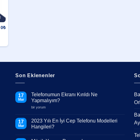
0
₺
Son Eklenenler
So
Telefonumun Ekranı Kırıldı Ne
Ba
17
Mar
Yapmalıyım?
Or
Telefonumun
bir yorum
Ekranı
Ba
Kırıldı
Ne
2023 Yılı En İyi Cep Telefonu Modelleri
17
Ay
Yapmalıyım?
Mar
Hangileri?
için
Yorum
Te
yok