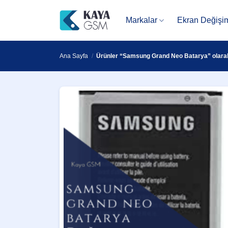
İçeriğe
atla
Markalar
Ekran Değişi
Ana Sayfa
/
Ürünler “Samsung Grand Neo Batarya” olarak