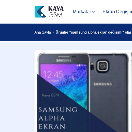
İçeriğe
atla
Markalar
Ekran Değişi
Ana Sayfa
/
Ürünler “samsung alpha ekran değişimi” olara