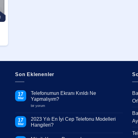
Son Eklenenler
So
Telefonumun Ekranı Kırıldı Ne
Ba
17
Mar
Yapmalıyım?
Or
Telefonumun
bir yorum
Ekranı
Ba
Kırıldı
Ne
2023 Yılı En İyi Cep Telefonu Modelleri
17
Ay
Yapmalıyım?
Mar
Hangileri?
için
Yorum
Te
yok