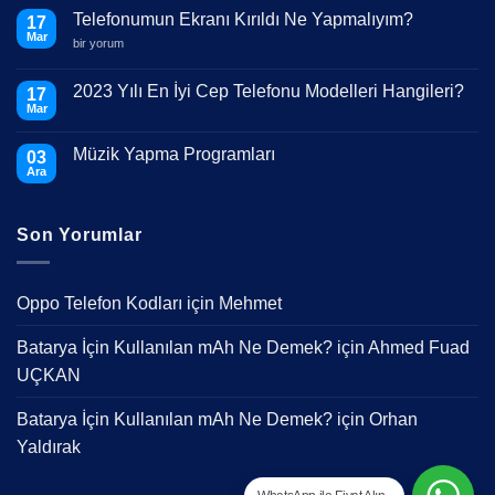
Telefonumun Ekranı Kırıldı Ne Yapmalıyım?
17
Mar
Telefonumun
bir yorum
Ekranı
Kırıldı
Ne
2023 Yılı En İyi Cep Telefonu Modelleri Hangileri?
17
Yapmalıyım?
Mar
için
Yorum
yok
2023
Müzik Yapma Programları
03
Yılı
En
Ara
Yorum
İyi
yok
Cep
Müzik
Telefonu
Yapma
Modelleri
Son Yorumlar
Programları
Hangileri?
Oppo Telefon Kodları
için
Mehmet
Batarya İçin Kullanılan mAh Ne Demek?
için
Ahmed Fuad
UÇKAN
Batarya İçin Kullanılan mAh Ne Demek?
için
Orhan
Yaldırak