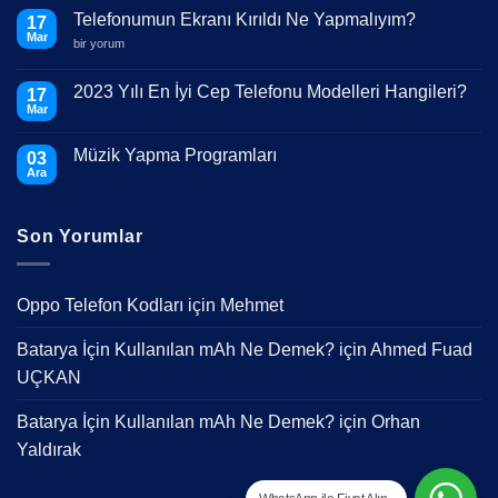
Telefonumun Ekranı Kırıldı Ne Yapmalıyım?
17
Mar
Telefonumun
bir yorum
Ekranı
Kırıldı
Ne
2023 Yılı En İyi Cep Telefonu Modelleri Hangileri?
17
Yapmalıyım?
Mar
için
Yorum
yok
2023
Müzik Yapma Programları
03
Yılı
En
Ara
Yorum
İyi
yok
Cep
Müzik
Telefonu
Yapma
Modelleri
Son Yorumlar
Programları
Hangileri?
Oppo Telefon Kodları
için
Mehmet
Batarya İçin Kullanılan mAh Ne Demek?
için
Ahmed Fuad
UÇKAN
Batarya İçin Kullanılan mAh Ne Demek?
için
Orhan
Yaldırak