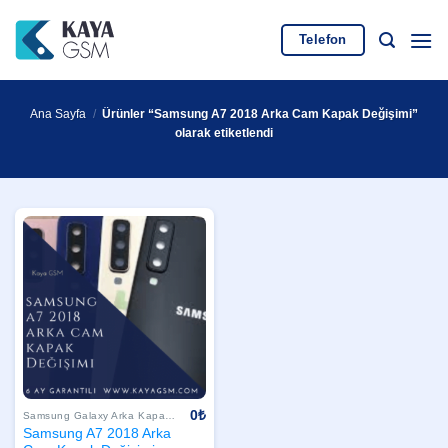
İçeriğe
atla
Telefon
Ana Sayfa
/
Ürünler “Samsung A7 2018 Arka Cam Kapak Değişimi”
olarak etiketlendi
0
₺
Samsung Galaxy Arka Kapak Değişimi
Samsung A7 2018 Arka