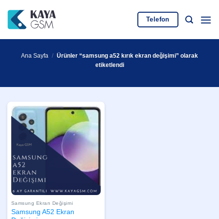
İçeriğe
atla
Telefon
Ana Sayfa
/
Ürünler “samsung a52 kırık ekran değişimi” olarak
etiketlendi
Samsung Ekran Değişimi
Samsung A52 Ekran