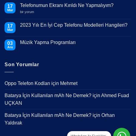
Telefonumun Ekranı Kırıldı Ne Yapmalıyım?
17
Mar
Telefonumun
bir yorum
Ekranı
Kırıldı
Ne
2023 Yılı En İyi Cep Telefonu Modelleri Hangileri?
17
Yapmalıyım?
Mar
için
Yorum
yok
2023
Müzik Yapma Programları
03
Yılı
En
Ara
Yorum
İyi
yok
Cep
Müzik
Telefonu
Yapma
Modelleri
Son Yorumlar
Programları
Hangileri?
Oppo Telefon Kodları
için
Mehmet
Batarya İçin Kullanılan mAh Ne Demek?
için
Ahmed Fuad
UÇKAN
Batarya İçin Kullanılan mAh Ne Demek?
için
Orhan
Yaldırak