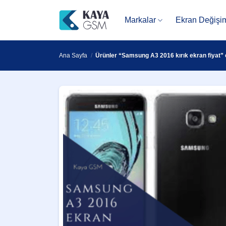
İçeriğe
atla
Markalar
Ekran Değişi
Ana Sayfa
/
Ürünler “Samsung A3 2016 kırık ekran fiyat” o