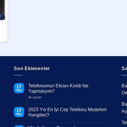
Son Eklenenler
So
Telefonumun Ekranı Kırıldı Ne
Ba
17
Mar
Yapmalıyım?
Or
Telefonumun
bir yorum
Ekranı
Ba
Kırıldı
Ne
2023 Yılı En İyi Cep Telefonu Modelleri
17
Ay
Yapmalıyım?
Mar
Hangileri?
için
Yorum
Te
yok