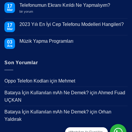
Telefonumun Ekranı Kırıldı Ne Yapmalıyım?
17
Mar
Telefonumun
bir yorum
Ekranı
Kırıldı
Ne
2023 Yılı En İyi Cep Telefonu Modelleri Hangileri?
17
Yapmalıyım?
Mar
için
Yorum
yok
2023
Müzik Yapma Programları
03
Yılı
En
Ara
Yorum
İyi
yok
Cep
Müzik
Telefonu
Yapma
Modelleri
Son Yorumlar
Programları
Hangileri?
Oppo Telefon Kodları
için
Mehmet
Batarya İçin Kullanılan mAh Ne Demek?
için
Ahmed Fuad
UÇKAN
Batarya İçin Kullanılan mAh Ne Demek?
için
Orhan
Yaldırak