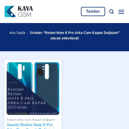
İçeriğe
atla
Telefon
Ana Sayfa
/
Ürünler “Redmi Note 8 Pro Arka Cam Kapak Değişimi”
olarak etiketlendi
Xiaomi Arka Cam Kapak Değişimi
Xiaomi Redmi Note 8 Pro