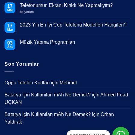
Telefonumun Ekranı Kırıldı Ne Yapmalıyım?
17
Mar
Telefonumun
bir yorum
Ekranı
Kırıldı
Ne
2023 Yılı En İyi Cep Telefonu Modelleri Hangileri?
17
Yapmalıyım?
Mar
için
Yorum
yok
2023
Müzik Yapma Programları
03
Yılı
En
Ara
Yorum
İyi
yok
Cep
Müzik
Telefonu
Yapma
Modelleri
Son Yorumlar
Programları
Hangileri?
Oppo Telefon Kodları
için
Mehmet
Batarya İçin Kullanılan mAh Ne Demek?
için
Ahmed Fuad
UÇKAN
Batarya İçin Kullanılan mAh Ne Demek?
için
Orhan
Yaldırak