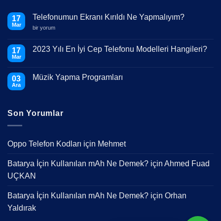
Telefonumun Ekranı Kırıldı Ne Yapmalıyım?
17
Mar
Telefonumun
bir yorum
Ekranı
Kırıldı
Ne
2023 Yılı En İyi Cep Telefonu Modelleri Hangileri?
17
Yapmalıyım?
Mar
için
Yorum
yok
2023
Müzik Yapma Programları
03
Yılı
En
Ara
Yorum
İyi
yok
Cep
Müzik
Telefonu
Yapma
Modelleri
Son Yorumlar
Programları
Hangileri?
Oppo Telefon Kodları
için
Mehmet
Batarya İçin Kullanılan mAh Ne Demek?
için
Ahmed Fuad
UÇKAN
Batarya İçin Kullanılan mAh Ne Demek?
için
Orhan
Yaldırak