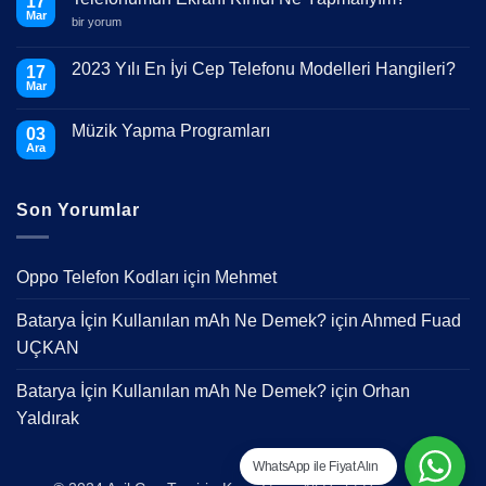
17
Mar
Telefonumun
bir yorum
Ekranı
Kırıldı
Ne
2023 Yılı En İyi Cep Telefonu Modelleri Hangileri?
17
Yapmalıyım?
Mar
için
Yorum
yok
2023
Müzik Yapma Programları
03
Yılı
En
Ara
Yorum
İyi
yok
Cep
Müzik
Telefonu
Yapma
Modelleri
Son Yorumlar
Programları
Hangileri?
Oppo Telefon Kodları
için
Mehmet
Batarya İçin Kullanılan mAh Ne Demek?
için
Ahmed Fuad
UÇKAN
Batarya İçin Kullanılan mAh Ne Demek?
için
Orhan
Yaldırak
WhatsApp ile Fiyat Alın