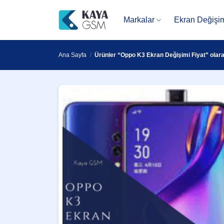
İçeriğe
atla
Markalar
Ekran Değişi
Ana Sayfa
/
Ürünler “Oppo K3 Ekran Değişimi Fiyat” olara