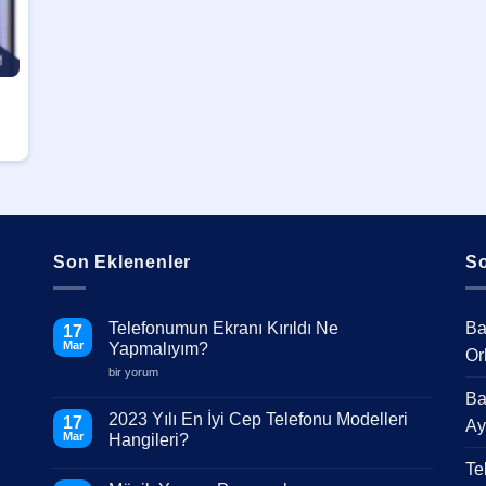
Son Eklenenler
So
Telefonumun Ekranı Kırıldı Ne
Ba
17
Mar
Yapmalıyım?
Or
Telefonumun
bir yorum
Ekranı
Ba
Kırıldı
Ne
2023 Yılı En İyi Cep Telefonu Modelleri
17
Ay
Yapmalıyım?
Mar
Hangileri?
için
Yorum
Te
yok