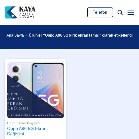
İçeriğe
atla
Telefon
Ana Sayfa
/
Ürünler “Oppo A96 5G kırık ekran tamiri” olarak etiketlendi
Oppo Ekran Değişimi
Oppo A96 5G Ekran
Değişimi