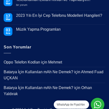
17
Mar
Telefonumun
bir yorum
Ekranı
Kırıldı
Ne
2023 Yılı En İyi Cep Telefonu Modelleri Hangileri?
17
Yapmalıyım?
Mar
için
Yorum
yok
2023
Müzik Yapma Programları
03
Yılı
En
Ara
Yorum
İyi
yok
Cep
Müzik
Telefonu
Yapma
Modelleri
Son Yorumlar
Programları
Hangileri?
Oppo Telefon Kodları
için
Mehmet
Batarya İçin Kullanılan mAh Ne Demek?
için
Ahmed Fuad
UÇKAN
Batarya İçin Kullanılan mAh Ne Demek?
için
Orhan
Yaldırak
WhatsApp ile Fiyat Alın