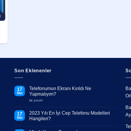
Son Eklenenler
So
Telefonumun Ekranı Kırıldı Ne
Ba
17
Mar
Yapmalıyım?
Or
Telefonumun
bir yorum
Ekranı
Ba
Kırıldı
Ne
2023 Yılı En İyi Cep Telefonu Modelleri
17
Ay
Yapmalıyım?
Mar
Hangileri?
için
Yorum
Te
yok