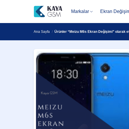
İçeriğe
atla
Markalar
Ekran Değişi
Ana Sayfa
/
Ürünler “Meizu M6s Ekran Değişimi” olarak et